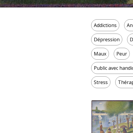
Addictions
An
Dépression
D
Maux
Peur
Public avec handi
Stress
Théra