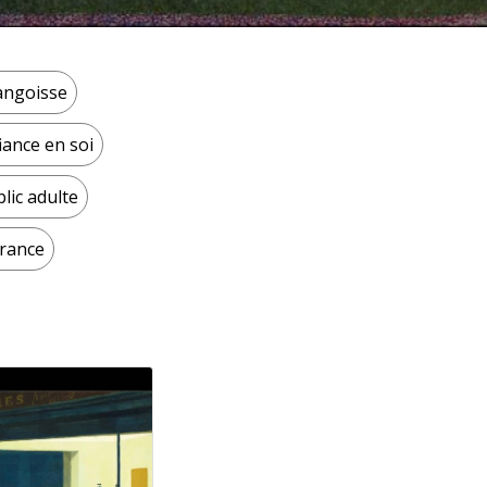
’angoisse
ance en soi
lic adulte
france