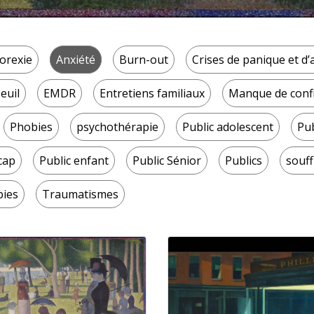
orexie
Anxiété
Burn-out
Crises de panique et d
euil
EMDR
Entretiens familiaux
Manque de confi
Phobies
psychothérapie
Public adolescent
Pub
cap
Public enfant
Public Sénior
Publics
souf
pies
Traumatismes